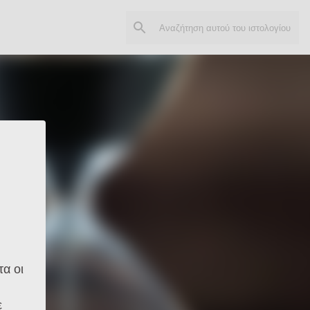
α οι
ε