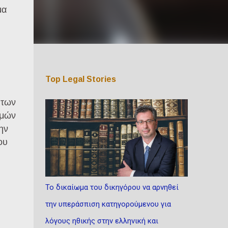
μα
Top Legal Stories
 των
σμών
ην
ου
Το δικαίωμα του δικηγόρου να αρνηθεί
την υπεράσπιση κατηγορούμενου για
λόγους ηθικής στην ελληνική και