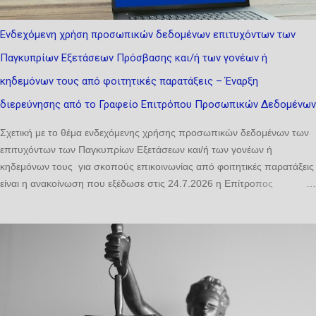
διευθέτηση. Ιδιαίτερη έμφαση δίνεται σε δύο κρίσιμες εξελίξεις: αφενός,
στον νέο Κανονισμό (ΕΕ) 2024/1143, ο οποίος αναδιαμορφώνει το
Ενδεχόμενη χρήση προσωπικών δεδομένων επιτυχόντων των
πλαίσιο για τις ΠΟΠ/ΠΓΕ· αφετέρου, στη σχετικοποίηση της έννοιας
Παγκυπρίων Εξετάσεων Πρόσβασης και/ή των γονέων ή
της καταγωγής λόγω της κλιματικής αλλαγής και των
γεωπολιτικών κρίσεων. ...
κηδεμόνων τους από φοιτητικές παρατάξεις – Έναρξη
διερεύνησης από το Γραφείο Επιτρόπου Προσωπικών Δεδομένων
Σχετική με το θέμα ενδεχόμενης χρήσης προσωπικών δεδομένων των
επιτυχόντων των Παγκυπρίων Εξετάσεων και/ή των γονέων ή
κηδεμόνων τους για σκοπούς επικοινωνίας από φοιτητικές παρατάξεις
είναι η ανακοίνωση που εξέδωσε στις 24.7.2026 η Επίτροπος
Προστασίας Προσωπικών Δεδομένων. Σύμφωνα με την ανακοίνωση,
«η Αρχή ενημερώνει ότι το ζήτημα της ενδεχόμενης χρήσης
προσωπικών δεδομένων επιτυχόντων και/ή των γονέων ή κηδεμόνων
τους για σκοπούς επικοινωνίας από φοιτητικές παρατάξεις τέθηκε ήδη
ενώπιόν της από γονείς και οργανωμένα σύνολα και έχει τεθεί υπό
διερεύνηση στο πλαίσιο των αρμοδιοτήτων της. Προς διασφάλιση της
ορθής, πλήρους και αποτελεσματικής διερεύνησης του εν λόγω