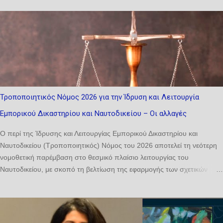
Τροποποιητικός Νόμος 2026 για την Ίδρυση και Λειτουργία
Εμπορικού Δικαστηρίου και Ναυτοδικείου – Οι αλλαγές
Ο περί της Ίδρυσης και Λειτουργίας Εμπορικού Δικαστηρίου και
Ναυτοδικείου (Τροποποιητικός) Νόμος του 2026 αποτελεί τη νεότερη
νομοθετική παρέμβαση στο θεσμικό πλαίσιο λειτουργίας του
Ναυτοδικείου, με σκοπό τη βελτίωση της εφαρμογής των σχετικών
διατάξεων και την αντιμετώπιση πρακτικών ζητημάτων που προέκυψαν
κατά την εφαρμογή του βασικού νόμου. Οι τροποποιήσεις που
εισάγονται αφορούν κυρίως δύο ζητήματα: αφενός τη διευκρίνιση της
σύνθεσης του Δικαστηρίου και αφετέρου την ενίσχυση της ευελιξίας ως