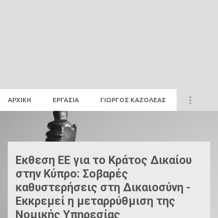
ΑΡΧΙΚΗ
ΕΡΓΑΣΙΑ
ΓΙΩΡΓΟΣ ΚΑΖΟΛΕΑΣ
Α
ν
α
Εκθεση ΕΕ για το Κράτος Δικαίου
ρ
στην Κύπρο: Σοβαρές
τ
καθυστερήσεις στη Δικαιοσύνη -
ή
Εκκρεμεί η μεταρρύθμιση της
σ
Νομικής Υπηρεσίας
ε