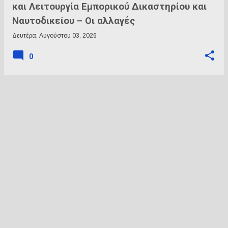
και Λειτουργία Εμπορικού Δικαστηρίου και
διαδικασίας, εξακολουθεί να εκκρεμεί ενώπιον της
Βουλής των Αντιπροσώπων. Δημιουργήθηκε διακριτός
Ναυτοδικείου – Οι αλλαγές
κλάδος διοικητικής δικαιοσύνης. ...
Δευτέρα, Αυγούστου 03, 2026
0