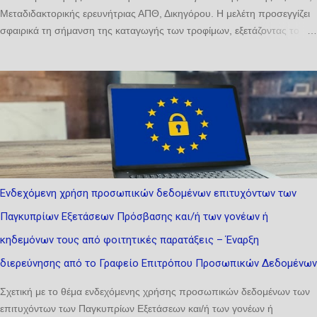
Μεταδιδακτορικής ερευνήτριας ΑΠΘ, Δικηγόρου. Η μελέτη ​προσεγγίζει
σφαιρικά τη σήμανση ​της καταγωγής των τροφίμων, εξετάζοντας το
συναφές νομικό πλαίσιο μέσα από το πρίσμα του δικαίου τροφίμων
(Κανονισμός 1169/2011 και περιφερειακά νομοθετήματα), του δικαίου
προστασίας του καταναλωτή (Οδηγίες 2005/29 και 2006/114) και του
δικαίου διανοητικής ιδιοκτησίας (ΠΟΠ/ΠΓΕ, σήματα). Αναλύει τη
σήμανση της καταγωγής τόσο ως υποχρέωση όσο και ως δικαίωμα,
επιδιώκοντας να αναδείξει την αλληλεπίδραση των σχετικών
ρυθμίσεων, να εντοπίσει τυχόν αντινομίες και να προτείνει τη δέουσα
διευθέτηση. Ιδιαίτερη έμφαση δίνεται σε δύο κρίσιμες εξελίξεις: αφενός,
στον νέο Κανονισμό (ΕΕ) 2024/1143, ο οποίος αναδιαμορφώνει το
Ενδεχόμενη χρήση προσωπικών δεδομένων επιτυχόντων των
πλαίσιο για τις ΠΟΠ/ΠΓΕ· αφετέρου, στη σχετικοποίηση της έννοιας
Παγκυπρίων Εξετάσεων Πρόσβασης και/ή των γονέων ή
της καταγωγής λόγω της κλιματικής αλλαγής και των
γεωπολιτικών κρίσεων. ...
κηδεμόνων τους από φοιτητικές παρατάξεις – Έναρξη
διερεύνησης από το Γραφείο Επιτρόπου Προσωπικών Δεδομένων
Σχετική με το θέμα ενδεχόμενης χρήσης προσωπικών δεδομένων των
επιτυχόντων των Παγκυπρίων Εξετάσεων και/ή των γονέων ή