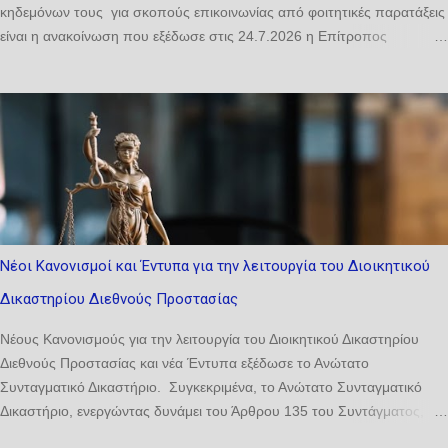
κηδεμόνων τους για σκοπούς επικοινωνίας από φοιτητικές παρατάξεις
είναι η ανακοίνωση που εξέδωσε στις 24.7.2026 η Επίτροπος
Προστασίας Προσωπικών Δεδομένων. Σύμφωνα με την ανακοίνωση,
«η Αρχή ενημερώνει ότι το ζήτημα της ενδεχόμενης χρήσης
προσωπικών δεδομένων επιτυχόντων και/ή των γονέων ή κηδεμόνων
τους για σκοπούς επικοινωνίας από φοιτητικές παρατάξεις τέθηκε ήδη
ενώπιόν της από γονείς και οργανωμένα σύνολα και έχει τεθεί υπό
διερεύνηση στο πλαίσιο των αρμοδιοτήτων της. Προς διασφάλιση της
ορθής, πλήρους και αποτελεσματικής διερεύνησης του εν λόγω
ζητήματος από την Αρχή, ιδίως λαμβανομένου υπόψη ότι πρόκειται για
σύνθετο και πολυδιάστατο ζήτημα, το οποίο ενδέχεται να περιλαμβάνει
Νέοι Κανονισμοί και Έντυπα για την λειτουργία του Διοικητικού
πληροφορίες που κατέχονται πρωτογενώς από περισσότερους του
Δικαστηρίου Διεθνούς Προστασίας
ενός υπεύθυνους επεξεργασίας, η Αρχή επιθυμεί να ενημερώσει κάθε
ενδιαφερόμενο πρόσωπο τα ακόλουθα: Κάθε συλλογή, χρήσ...
Νέους Κανονισμούς για την λειτουργία του Διοικητικού Δικαστηρίου
Διεθνούς Προστασίας και νέα Έντυπα εξέδωσε το Ανώτατο
Συνταγματικό Δικαστήριο. Συγκεκριμένα, το Ανώτατο Συνταγματικό
Δικαστήριο, ενεργώντας δυνάμει του Άρθρου 135 του Συντάγματος,
του άρθρου 9(2)(ε) των περί Απονομής της Δικαιοσύνης (Ποικίλαι