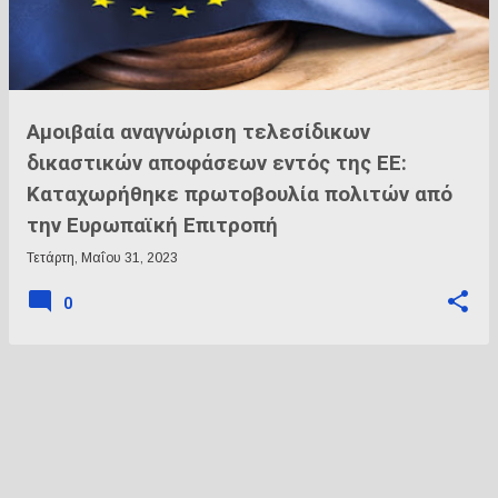
ρ
τ
ή
σ
ε
Aμοιβαία αναγνώριση τελεσίδικων
ι
δικαστικών αποφάσεων εντός της ΕΕ:
ς
Καταχωρήθηκε πρωτοβουλία πολιτών από
την Ευρωπαϊκή Επιτροπή
Τετάρτη, Μαΐου 31, 2023
0