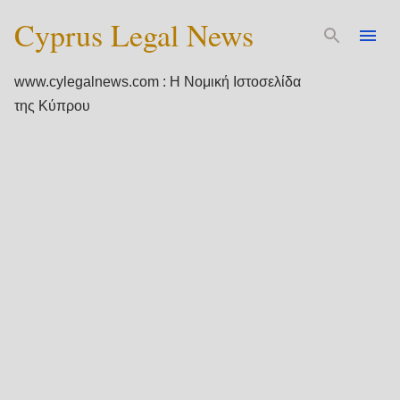
Cyprus Legal News
Μετάβαση στο κύριο περιεχόμενο
www.cylegalnews.com : Η Νομική Ιστοσελίδα
της Κύπρου