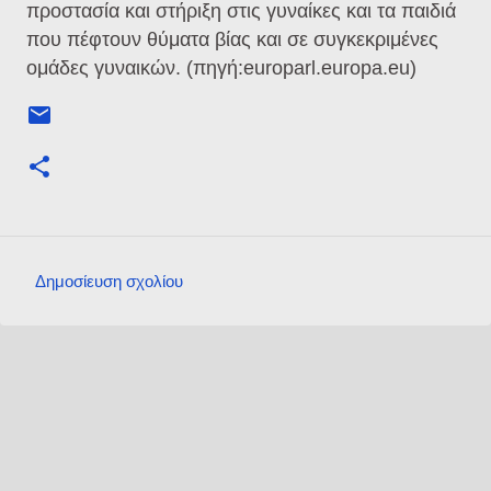
προστασία και στήριξη στις γυναίκες και τα παιδιά
που πέφτουν θύματα βίας και σε συγκεκριμένες
ομάδες γυναικών. (πηγή:
europarl.europa.eu)
Δημοσίευση σχολίου
Σ
χ
ό
λ
ι
α