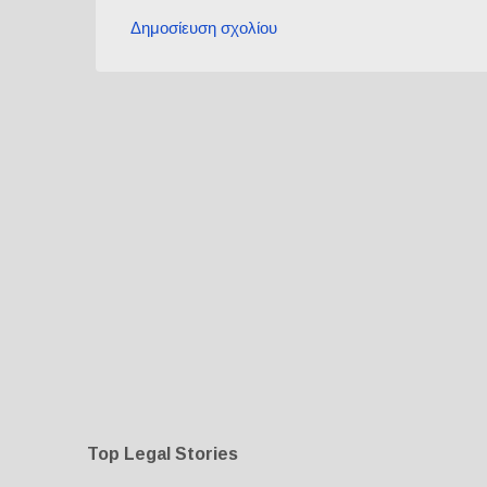
Δημοσίευση σχολίου
Σ
χ
ό
λ
ι
α
Top Legal Stories