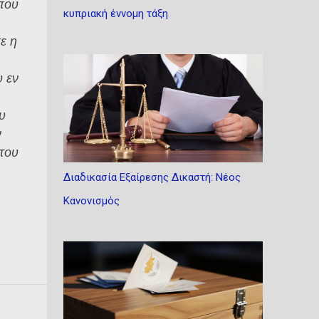
 που
κυπριακή έννομη τάξη
ε η
υ εν
υ
ν
του
Διαδικασία Εξαίρεσης Δικαστή: Νέος
Κανονισμός