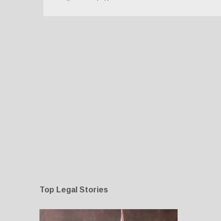
Σ
χ
ό
λ
ι
α
Top Legal Stories