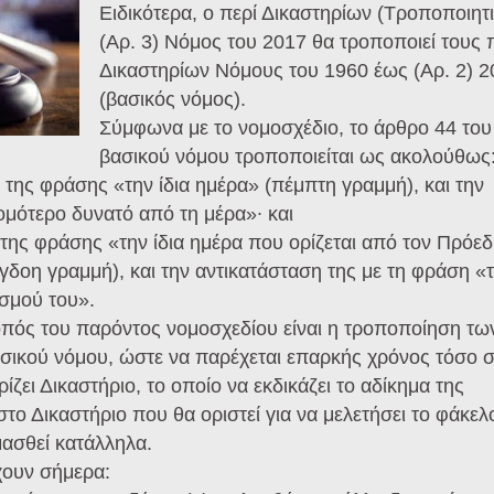
Ειδικότερα, ο περί Δικαστηρίων (Τροποποιητ
(Αρ. 3) Νόμος του 2017 θα τροποποιεί τους 
Δικαστηρίων Νόμους του 1960 έως (Αρ. 2) 2
(βασικός νόμος).
Σύμφωνα με το νομοσχέδιο, το άρθρο 44 του
βασικού νόμου τροποποιείται ως ακολούθως
, της φράσης «την ίδια ημέρα» (πέμπτη γραμμή), και την
ομότερο δυνατό από τη μέρα»∙ και
, της φράσης «την ίδια ημέρα που ορίζεται από τον Πρόε
γδοη γραμμή), και την αντικατάσταση της με τη φράση «
σμού του».
οπός του παρόντος νομοσχεδίου είναι η τροποποίηση τω
βασικού νόμου, ώστε να παρέχεται επαρκής χρόνος τόσο 
ζει Δικαστήριο, το οποίο να εκδικάζει το αδίκημα της
το Δικαστήριο που θα οριστεί για να μελετήσει το φάκελ
μασθεί κατάλληλα.
χουν σήμερα: