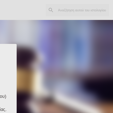
ο
ου)
ας.