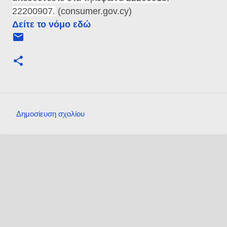
22200907.
(
consumer.gov.cy)
Δείτε το νόμο εδώ
Δημοσίευση σχολίου
Σ
χ
ό
λ
ι
α