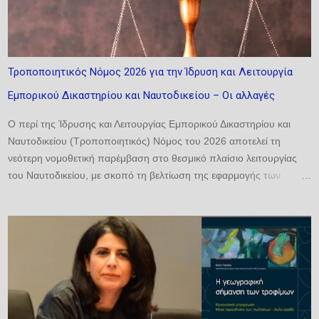
Τροποποιητικός Νόμος 2026 για την Ίδρυση και Λειτουργία
Εμπορικού Δικαστηρίου και Ναυτοδικείου – Οι αλλαγές
Ο περί της Ίδρυσης και Λειτουργίας Εμπορικού Δικαστηρίου και
Ναυτοδικείου (Τροποποιητικός) Νόμος του 2026 αποτελεί τη
νεότερη νομοθετική παρέμβαση στο θεσμικό πλαίσιο λειτουργίας
του Ναυτοδικείου, με σκοπό τη βελτίωση της εφαρμογής των
σχετικών διατάξεων και την αντιμετώπιση πρακτικών ζητημάτων
που προέκυψαν κατά την εφαρμογή του βασικού νόμου. Οι
τροποποιήσεις που εισάγονται αφορούν κυρίως δύο ζητήματα:
αφενός τη διευκρίνιση της σύνθεσης του Δικαστηρίου και αφετέρου
την ενίσχυση της ευελιξίας ως προς τον ορισμό δικαστών για την
εκδίκαση υποθέσεων σε περίπτωση κωλύματος ή άλλων ειδικών
περιστάσεων. 1. Τροποποίηση του άρθρου 18 του βασικού νόμου
Με την τροποποίηση του άρθρου 18, παράγραφος (α) του εδαφίου