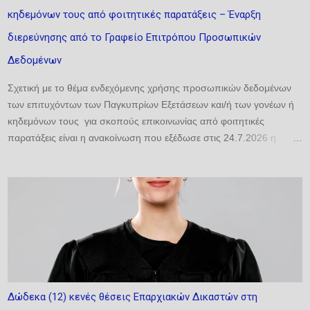
κλιματικής αλλαγής και των γεωπολιτικών κρίσεων. ...
κηδεμόνων τους από φοιτητικές παρατάξεις – Έναρξη
διερεύνησης από το Γραφείο Επιτρόπου Προσωπικών
Δεδομένων
Σχετική με το θέμα ενδεχόμενης χρήσης προσωπικών δεδομένων
των επιτυχόντων των Παγκυπρίων Εξετάσεων και/ή των γονέων ή
κηδεμόνων τους για σκοπούς επικοινωνίας από φοιτητικές
παρατάξεις είναι η ανακοίνωση που εξέδωσε στις 24.7.2026 η
Επίτροπος Προστασίας Προσωπικών Δεδομένων. Σύμφωνα με την
ανακοίνωση, «η Αρχή ενημερώνει ότι το ζήτημα της ενδεχόμενης
χρήσης προσωπικών δεδομένων επιτυχόντων και/ή των γονέων ή
κηδεμόνων τους για σκοπούς επικοινωνίας από φοιτητικές
παρατάξεις τέθηκε ήδη ενώπιόν της από γονείς και οργανωμένα
σύνολα και έχει τεθεί υπό διερεύνηση στο πλαίσιο των
αρμοδιοτήτων της. Προς διασφάλιση της ορθής, πλήρους και
αποτελεσματικής διερεύνησης του εν λόγω ζητήματος από την
Αρχή, ιδίως λαμβανομένου υπόψη ότι πρόκειται για σύνθετο και
Δώδεκα (12) κενές θέσεις Επαρχιακών Δικαστών στη
πολυδιάστατο ζήτημα, το οποίο ενδέχεται να περιλαμβάνει