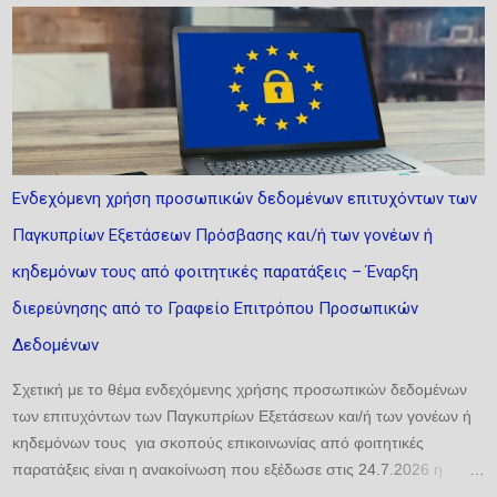
νομοθετήματα), του δικαίου προστασίας του καταναλωτή (Οδηγίες
2005/29 και 2006/114) και του δικαίου διανοητικής ιδιοκτησίας
(ΠΟΠ/ΠΓΕ, σήματα). Αναλύει τη σήμανση της καταγωγής τόσο ως
υποχρέωση όσο και ως δικαίωμα, επιδιώκοντας να αναδείξει την
αλληλεπίδραση των σχετικών ρυθμίσεων, να εντοπίσει τυχόν
αντινομίες και να προτείνει τη δέουσα διευθέτηση. Ιδιαίτερη έμφαση
δίνεται σε δύο κρίσιμες εξελίξεις: αφενός, στον νέο Κανονισμό (ΕΕ)
Ενδεχόμενη χρήση προσωπικών δεδομένων επιτυχόντων των
2024/1143, ο οποίος αναδιαμορφώνει το πλαίσιο για τις ΠΟΠ/ΠΓΕ·
Παγκυπρίων Εξετάσεων Πρόσβασης και/ή των γονέων ή
αφετέρου, στη σχετικοποίηση της έννοιας της καταγωγής λόγω της
κλιματικής αλλαγής και των γεωπολιτικών κρίσεων. ...
κηδεμόνων τους από φοιτητικές παρατάξεις – Έναρξη
διερεύνησης από το Γραφείο Επιτρόπου Προσωπικών
Δεδομένων
Σχετική με το θέμα ενδεχόμενης χρήσης προσωπικών δεδομένων
των επιτυχόντων των Παγκυπρίων Εξετάσεων και/ή των γονέων ή
κηδεμόνων τους για σκοπούς επικοινωνίας από φοιτητικές
παρατάξεις είναι η ανακοίνωση που εξέδωσε στις 24.7.2026 η
Επίτροπος Προστασίας Προσωπικών Δεδομένων. Σύμφωνα με την