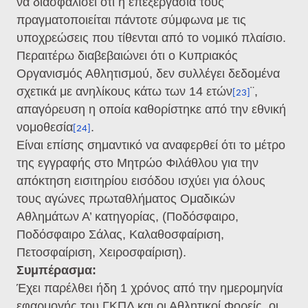
να διασφαλίσει ότι η επεξεργασία τους
πραγματοποιείται πάντοτε σύμφωνα με τις
υποχρεώσεις που τίθενται από το νομικό πλαίσιο.
Περαιτέρω διαβεβαιώνει ότι ο Κυπριακός
Οργανισμός Αθλητισμού, δεν συλλέγει δεδομένα
σχετικά με ανηλίκους κάτω των 14 ετών
¨,
[23]
απαγόρευση η οποία καθορίστηκε από την εθνική
νομοθεσία
.
[24]
Είναι επίσης σημαντικό να αναφερθεί ότι το μέτρο
της εγγραφής στο Μητρώο Φιλάθλου για την
απόκτηση εισιτηρίου εισόδου ισχύει για όλους
τους αγώνες πρωταθλήματος Ομαδικών
Αθλημάτων Α’ κατηγορίας, (Ποδόσφαιρο,
Ποδόσφαιρο Σάλας, Καλαθοσφαίριση,
Πετοσφαίριση, Χειροσφαίριση).
Συμπέρασμα:
Έχει παρέλθει ήδη 1 χρόνος από την ημερομηνία
εφαρμογής του ΓΚΠΔ και οι Αθλητικοί Φορείς, οι