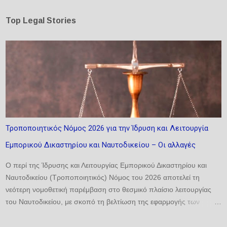
Top Legal Stories
Τροποποιητικός Νόμος 2026 για την Ίδρυση και Λειτουργία
Εμπορικού Δικαστηρίου και Ναυτοδικείου – Οι αλλαγές
Ο περί της Ίδρυσης και Λειτουργίας Εμπορικού Δικαστηρίου και
Ναυτοδικείου (Τροποποιητικός) Νόμος του 2026 αποτελεί τη
νεότερη νομοθετική παρέμβαση στο θεσμικό πλαίσιο λειτουργίας
του Ναυτοδικείου, με σκοπό τη βελτίωση της εφαρμογής των
σχετικών διατάξεων και την αντιμετώπιση πρακτικών ζητημάτων
που προέκυψαν κατά την εφαρμογή του βασικού νόμου. Οι