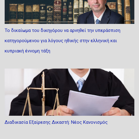
τη σύσταση του Γραφείου Γενικού Δημόσιου Κατήγορου και τη
θέσπιση αποτελεσματικού ελέγχου των αποφάσεων περί μη
άσκησης δίωξης ή διακοπής της διαδικασίας, εξακολουθεί να
εκκρεμεί ενώπιον της Βουλής των Αντιπροσώπων. Δημιουργήθηκε
Το δικαίωμα του δικηγόρου να αρνηθεί την υπεράσπιση
διακριτός κλάδος διοικητικής δικαιοσύνης. ...
κατηγορούμενου για λόγους ηθικής στην ελληνική και
κυπριακή έννομη τάξη
Διαδικασία Εξαίρεσης Δικαστή: Νέος Κανονισμός