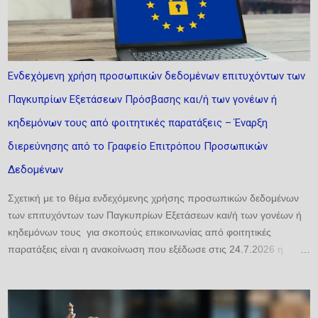
υποχρέωση όσο και ως δικαίωμα, επιδιώκοντας να αναδείξει την
αλληλεπίδραση των σχετικών ρυθμίσεων, να εντοπίσει τυχόν
αντινομίες και να προτείνει τη δέουσα διευθέτηση. Ιδιαίτερη έμφαση
δίνεται σε δύο κρίσιμες εξελίξεις: αφενός, στον νέο Κανονισμό (ΕΕ)
Ενδεχόμενη χρήση προσωπικών δεδομένων επιτυχόντων των
2024/1143, ο οποίος αναδιαμορφώνει το πλαίσιο για τις ΠΟΠ/ΠΓΕ·
Παγκυπρίων Εξετάσεων Πρόσβασης και/ή των γονέων ή
αφετέρου, στη σχετικοποίηση της έννοιας της καταγωγής λόγω της
κλιματικής αλλαγής και των γεωπολιτικών κρίσεων. ...
κηδεμόνων τους από φοιτητικές παρατάξεις – Έναρξη
διερεύνησης από το Γραφείο Επιτρόπου Προσωπικών
Δεδομένων
Σχετική με το θέμα ενδεχόμενης χρήσης προσωπικών δεδομένων
των επιτυχόντων των Παγκυπρίων Εξετάσεων και/ή των γονέων ή
κηδεμόνων τους για σκοπούς επικοινωνίας από φοιτητικές
παρατάξεις είναι η ανακοίνωση που εξέδωσε στις 24.7.2026 η
Επίτροπος Προστασίας Προσωπικών Δεδομένων. Σύμφωνα με την
ανακοίνωση, «η Αρχή ενημερώνει ότι το ζήτημα της ενδεχόμενης
χρήσης προσωπικών δεδομένων επιτυχόντων και/ή των γονέων ή
κηδεμόνων τους για σκοπούς επικοινωνίας από φοιτητικές