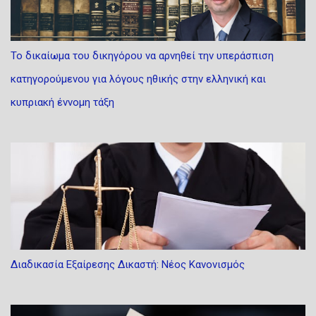
θέσπιση αποτελεσματικού ελέγχου των αποφάσεων περί μη
άσκησης δίωξης ή διακοπής της διαδικασίας, εξακολουθεί να
εκκρεμεί ενώπιον της Βουλής των Αντιπροσώπων. Δημιουργήθηκε
Το δικαίωμα του δικηγόρου να αρνηθεί την υπεράσπιση
διακριτός κλάδος διοικητικής δικαιοσύνης. ...
κατηγορούμενου για λόγους ηθικής στην ελληνική και
κυπριακή έννομη τάξη
Διαδικασία Εξαίρεσης Δικαστή: Νέος Κανονισμός