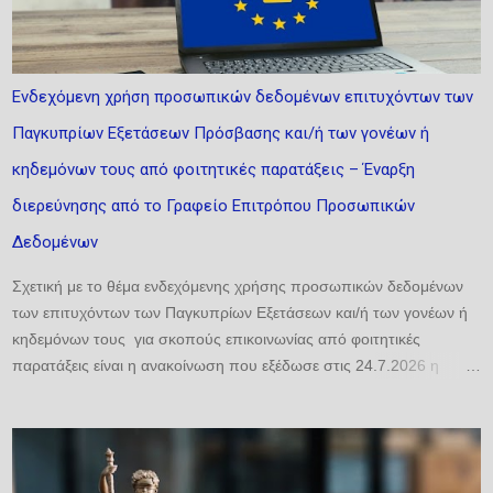
υποχρέωση όσο και ως δικαίωμα, επιδιώκοντας να αναδείξει την
αλληλεπίδραση των σχετικών ρυθμίσεων, να εντοπίσει τυχόν
αντινομίες και να προτείνει τη δέουσα διευθέτηση. Ιδιαίτερη έμφαση
δίνεται σε δύο κρίσιμες εξελίξεις: αφενός, στον νέο Κανονισμό (ΕΕ)
Ενδεχόμενη χρήση προσωπικών δεδομένων επιτυχόντων των
2024/1143, ο οποίος αναδιαμορφώνει το πλαίσιο για τις ΠΟΠ/ΠΓΕ·
Παγκυπρίων Εξετάσεων Πρόσβασης και/ή των γονέων ή
αφετέρου, στη σχετικοποίηση της έννοιας της καταγωγής λόγω της
κλιματικής αλλαγής και των γεωπολιτικών κρίσεων. ...
κηδεμόνων τους από φοιτητικές παρατάξεις – Έναρξη
διερεύνησης από το Γραφείο Επιτρόπου Προσωπικών
Δεδομένων
Σχετική με το θέμα ενδεχόμενης χρήσης προσωπικών δεδομένων
των επιτυχόντων των Παγκυπρίων Εξετάσεων και/ή των γονέων ή
κηδεμόνων τους για σκοπούς επικοινωνίας από φοιτητικές
παρατάξεις είναι η ανακοίνωση που εξέδωσε στις 24.7.2026 η
Επίτροπος Προστασίας Προσωπικών Δεδομένων. Σύμφωνα με την
ανακοίνωση, «η Αρχή ενημερώνει ότι το ζήτημα της ενδεχόμενης
χρήσης προσωπικών δεδομένων επιτυχόντων και/ή των γονέων ή
κηδεμόνων τους για σκοπούς επικοινωνίας από φοιτητικές