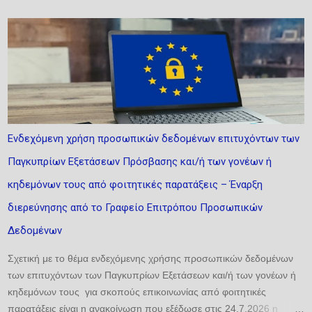
δικαίου τροφίμων (Κανονισμός 1169/2011 και περιφερειακά
νομοθετήματα), του δικαίου προστασίας του καταναλωτή (Οδηγίες
2005/29 και 2006/114) και του δικαίου διανοητικής ιδιοκτησίας
(ΠΟΠ/ΠΓΕ, σήματα). Αναλύει τη σήμανση της καταγωγής τόσο ως
υποχρέωση όσο και ως δικαίωμα, επιδιώκοντας να αναδείξει την
αλληλεπίδραση των σχετικών ρυθμίσεων, να εντοπίσει τυχόν
αντινομίες και να προτείνει τη δέουσα διευθέτηση. Ιδιαίτερη έμφαση
δίνεται σε δύο κρίσιμες εξελίξεις: αφενός, στον νέο Κανονισμό (ΕΕ)
Ενδεχόμενη χρήση προσωπικών δεδομένων επιτυχόντων των
2024/1143, ο οποίος αναδιαμορφώνει το πλαίσιο για τις ΠΟΠ/ΠΓΕ·
Παγκυπρίων Εξετάσεων Πρόσβασης και/ή των γονέων ή
αφετέρου, στη σχετικοποίηση της έννοιας της καταγωγής λόγω της
κλιματικής αλλαγής και των γεωπολιτικών κρίσεων. ...
κηδεμόνων τους από φοιτητικές παρατάξεις – Έναρξη
διερεύνησης από το Γραφείο Επιτρόπου Προσωπικών
Δεδομένων
Σχετική με το θέμα ενδεχόμενης χρήσης προσωπικών δεδομένων
των επιτυχόντων των Παγκυπρίων Εξετάσεων και/ή των γονέων ή
κηδεμόνων τους για σκοπούς επικοινωνίας από φοιτητικές
παρατάξεις είναι η ανακοίνωση που εξέδωσε στις 24.7.2026 η