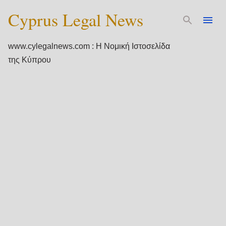
Cyprus Legal News
Μετάβαση στο κύριο περιεχόμενο
www.cylegalnews.com : Η Νομική Ιστοσελίδα
της Κύπρου