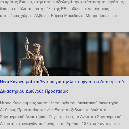
το κράτος δικαίου, στην οποία αξιολογεί την κατάσταση του κράτους
δικαίου σε όλα τα κράτη μέλη της ΕΕ, καθώς και σε τέσσερις
υποψήφιες χώρες: Αλβανία, Βόρεια Μακεδονία, Μαυροβούνιο και
Σερβία. Οσον αφορά στην Κύπρο η έκθεση καταγράφει πρόοδο σε
ορισμένους τομείς αλλά και σημαντικές εκκρεμότητες, επισημαίνοντας
ειδικά τις σοβαρές καθυστερήσεις στην απονομή δικαιοσύνης, ενώ
εκκρεμούν η μεταρρύθμιση της Νομικής Υπηρεσίας, ο ψηφιακός
μετασχηματισμός και η σύσταση Ανεξάρτητης Υπηρεσίας Δικαστηρίων.
Ακολουθεί η περίληψη της έκθεσης για την Κύπρο και οι συστάσεις:
"Περίληψη Στην Κύπρο, η εν εξελίξει μεταρρύθμιση της Νομικής
Υπηρεσίας, η οποία σχεδιάζει τη σύσταση του Γραφείου Γενικού
Δημόσιου Κατήγορου και τη θέσπιση αποτελεσματικού ελέγχου των
Νέοι Κανονισμοί και Έντυπα για την λειτουργία του Διοικητικού
αποφάσεων περί μη άσκησης δίωξης ή διακοπής της διαδικασίας,
Δικαστηρίου Διεθνούς Προστασίας
εξακολουθεί να εκκρεμεί ενώπιον της Βουλής των Αντιπροσώπων.
Δημιουργήθηκε διακριτός κλάδος διοικητικής δικαιοσύνης. ...
Νέους Κανονισμούς για την λειτουργία του Διοικητικού Δικαστηρίου
Διεθνούς Προστασίας και νέα Έντυπα εξέδωσε το Ανώτατο
Συνταγματικό Δικαστήριο. Συγκεκριμένα, το Ανώτατο Συνταγματικό
Δικαστήριο, ενεργώντας δυνάμει του Άρθρου 135 του Συντάγματος,