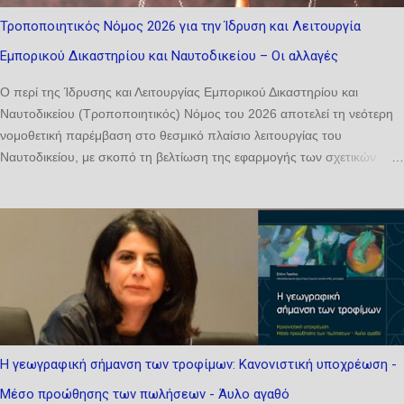
Τροποποιητικός Νόμος 2026 για την Ίδρυση και Λειτουργία
Εμπορικού Δικαστηρίου και Ναυτοδικείου – Οι αλλαγές
Ο περί της Ίδρυσης και Λειτουργίας Εμπορικού Δικαστηρίου και
Ναυτοδικείου (Τροποποιητικός) Νόμος του 2026 αποτελεί τη νεότερη
νομοθετική παρέμβαση στο θεσμικό πλαίσιο λειτουργίας του
Ναυτοδικείου, με σκοπό τη βελτίωση της εφαρμογής των σχετικών
διατάξεων και την αντιμετώπιση πρακτικών ζητημάτων που προέκυψαν
κατά την εφαρμογή του βασικού νόμου. Οι τροποποιήσεις που
εισάγονται αφορούν κυρίως δύο ζητήματα: αφενός τη διευκρίνιση της
σύνθεσης του Δικαστηρίου και αφετέρου την ενίσχυση της ευελιξίας ως
προς τον ορισμό δικαστών για την εκδίκαση υποθέσεων σε περίπτωση
κωλύματος ή άλλων ειδικών περιστάσεων. 1. Τροποποίηση του
άρθρου 18 του βασικού νόμου Με την τροποποίηση του άρθρου 18,
παράγραφος (α) του εδαφίου (2), προστίθεται η λέξη «έως» αμέσως
μετά τη φράση «συγκροτείται από». Η νέα διατύπωση του άρθρου
Η γεωγραφική σήμανση των τροφίμων: Κανονιστική υποχρέωση -
18(2)(α) έχει ως εξής: 18 - Ίδρυση, δικαιοδοσία και σύνθεση του
Μέσο προώθησης των πωλήσεων - Άυλο αγαθό
Ναυτοδικείου (1) Καθιδρύεται Ναυτοδικείο, του οποίου αποκλειστική