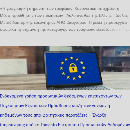
δικαιοδοσία είναι να ακούει και να αποφασίζει ...
«Η γεωγραφική σήμανση των τροφίμων: Κανονιστική υποχρέωση -
Μέσο προώθησης των πωλήσεων - Άυλο αγαθό» της Ελένης Τζούλια,
Μεταδιδακτορικής ερευνήτριας ΑΠΘ, Δικηγόρου. Η μελέτη ​προσεγγίζει
σφαιρικά τη σήμανση ​της καταγωγής των τροφίμων, εξετάζοντας το
συναφές νομικό πλαίσιο μέσα από το πρίσμα του δικαίου τροφίμων
(Κανονισμός 1169/2011 και περιφερειακά νομοθετήματα), του δικαίου
προστασίας του καταναλωτή (Οδηγίες 2005/29 και 2006/114) και του
δικαίου διανοητικής ιδιοκτησίας (ΠΟΠ/ΠΓΕ, σήματα). Αναλύει τη
σήμανση της καταγωγής τόσο ως υποχρέωση όσο και ως δικαίωμα,
επιδιώκοντας να αναδείξει την αλληλεπίδραση των σχετικών
ρυθμίσεων, να εντοπίσει τυχόν αντινομίες και να προτείνει τη δέουσα
διευθέτηση. Ιδιαίτερη έμφαση δίνεται σε δύο κρίσιμες εξελίξεις: αφενός,
στον νέο Κανονισμό (ΕΕ) 2024/1143, ο οποίος αναδιαμορφώνει το
Ενδεχόμενη χρήση προσωπικών δεδομένων επιτυχόντων των
πλαίσιο για τις ΠΟΠ/ΠΓΕ· αφετέρου, στη σχετικοποίηση της έννοιας
Παγκυπρίων Εξετάσεων Πρόσβασης και/ή των γονέων ή
της καταγωγής λόγω της κλιματικής αλλαγής και των
γεωπολιτικών κρίσεων. ...
κηδεμόνων τους από φοιτητικές παρατάξεις – Έναρξη
διερεύνησης από το Γραφείο Επιτρόπου Προσωπικών Δεδομένων