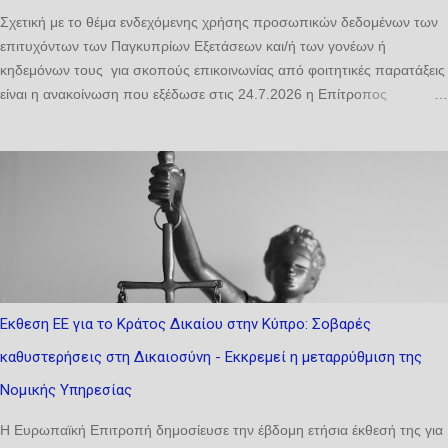
Σχετική με το θέμα ενδεχόμενης χρήσης προσωπικών δεδομένων των
επιτυχόντων των Παγκυπρίων Εξετάσεων και/ή των γονέων ή
κηδεμόνων τους για σκοπούς επικοινωνίας από φοιτητικές παρατάξεις
είναι η ανακοίνωση που εξέδωσε στις 24.7.2026 η Επίτροπος
Προστασίας Προσωπικών Δεδομένων. Σύμφωνα με την ανακοίνωση,
«η Αρχή ενημερώνει ότι το ζήτημα της ενδεχόμενης χρήσης
προσωπικών δεδομένων επιτυχόντων και/ή των γονέων ή κηδεμόνων
τους για σκοπούς επικοινωνίας από φοιτητικές παρατάξεις τέθηκε ήδη
ενώπιόν της από γονείς και οργανωμένα σύνολα και έχει τεθεί υπό
διερεύνηση στο πλαίσιο των αρμοδιοτήτων της. Προς διασφάλιση της
ορθής, πλήρους και αποτελεσματικής διερεύνησης του εν λόγω
ζητήματος από την Αρχή, ιδίως λαμβανομένου υπόψη ότι πρόκειται για
σύνθετο και πολυδιάστατο ζήτημα, το οποίο ενδέχεται να περιλαμβάνει
Εκθεση ΕΕ για το Κράτος Δικαίου στην Κύπρο: Σοβαρές
πληροφορίες που κατέχονται πρωτογενώς από περισσότερους του
καθυστερήσεις στη Δικαιοσύνη - Εκκρεμεί η μεταρρύθμιση της
ενός υπεύθυνους επεξεργασίας, η Αρχή επιθυμεί να ενημερώσει κάθε
ενδιαφερόμενο πρόσωπο τα ακόλουθα: Κάθε συλλογή, χρήσ...
Νομικής Υπηρεσίας
Η Ευρωπαϊκή Επιτροπή δημοσίευσε την έβδομη ετήσια έκθεσή της για