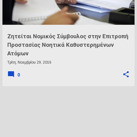
ρ
τ
ή
σ
ε
Ζητείται Νομικός Σύμβουλος στην Επιτροπή
ι
Προστασίας Νοητικά Καθυστερημένων
ς
Ατόμων
Τρίτη, Νοεμβρίου 29, 2016
0