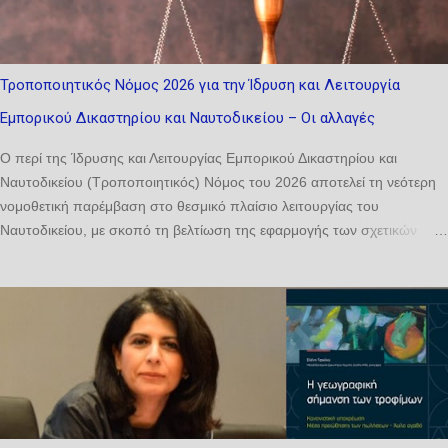
Τροποποιητικός Νόμος 2026 για την Ίδρυση και Λειτουργία
Εμπορικού Δικαστηρίου και Ναυτοδικείου – Οι αλλαγές
Ο περί της Ίδρυσης και Λειτουργίας Εμπορικού Δικαστηρίου και
Ναυτοδικείου (Τροποποιητικός) Νόμος του 2026 αποτελεί τη νεότερη
νομοθετική παρέμβαση στο θεσμικό πλαίσιο λειτουργίας του
Ναυτοδικείου, με σκοπό τη βελτίωση της εφαρμογής των σχετικών
διατάξεων και την αντιμετώπιση πρακτικών ζητημάτων που προέκυψαν
κατά την εφαρμογή του βασικού νόμου. Οι τροποποιήσεις που
εισάγονται αφορούν κυρίως δύο ζητήματα: αφενός τη διευκρίνιση της
σύνθεσης του Δικαστηρίου και αφετέρου την ενίσχυση της ευελιξίας ως
προς τον ορισμό δικαστών για την εκδίκαση υποθέσεων σε περίπτωση
κωλύματος ή άλλων ειδικών περιστάσεων. 1. Τροποποίηση του
άρθρου 18 του βασικού νόμου Με την τροποποίηση του άρθρου 18,
παράγραφος (α) του εδαφίου (2), προστίθεται η λέξη «έως» αμέσως
μετά τη φράση «συγκροτείται από». Η νέα διατύπωση του άρθρου