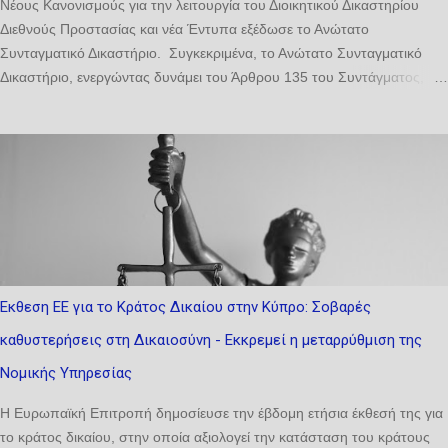
Νέους Κανονισμούς για την λειτουργία του Διοικητικού Δικαστηρίου
Διεθνούς Προστασίας και νέα Έντυπα εξέδωσε το Ανώτατο
Συνταγματικό Δικαστήριο. Συγκεκριμένα, το Ανώτατο Συνταγματικό
Δικαστήριο, ενεργώντας δυνάμει του Άρθρου 135 του Συντάγματος,
του άρθρου 9(2)(ε) των περί Απονομής της Δικαιοσύνης (Ποικίλαι
Διατάξεις) Νόμων του 1964 έως (Αρ. 2) του 2025 και του άρθρου 12
των περί της Ίδρυσης και Λειτουργίας Διοικητικού Δικαστηρίου Διεθνούς
Προστασίας Νόμων του 2018 έως 2026 εξέδωσε τους περί της
Λειτουργίας του Διοικητικού Δικαστηρίου Διεθνούς Προστασίας
Διαδικαστικοί Κανονισμούς του 2026. Σύμφωνα με τον Κανονισμό 3, με
την επιφύλαξη ειδικότερων ρυθμίσεων στους παρόντες Κανονισμούς, ο
Διαδικαστικός Κανονισμός του Ανωτάτου Συνταγματικού Δικαστηρίου
του 1962, οι περί Πολιτικής Δικονομίας Διαδικαστικοί Κανονισμοί του
Εκθεση ΕΕ για το Κράτος Δικαίου στην Κύπρο: Σοβαρές
2023 και οι περί της Λειτουργίας του Διοικητικού Δικαστηρίου
καθυστερήσεις στη Δικαιοσύνη - Εκκρεμεί η μεταρρύθμιση της
Διαδικαστικοί Κανονισμοί του 2015, τυγχάνουν εφαρμογής τηρουμένων
των αναλογιών σε όλες τις προσφυγές, σ...
Νομικής Υπηρεσίας
Η Ευρωπαϊκή Επιτροπή δημοσίευσε την έβδομη ετήσια έκθεσή της για
το κράτος δικαίου, στην οποία αξιολογεί την κατάσταση του κράτους