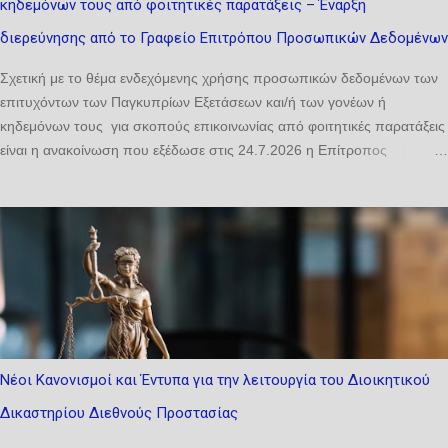
κηδεμόνων τους από φοιτητικές παρατάξεις – Έναρξη
διερεύνησης από το Γραφείο Επιτρόπου Προσωπικών Δεδομένων
Σχετική με το θέμα ενδεχόμενης χρήσης προσωπικών δεδομένων των
επιτυχόντων των Παγκυπρίων Εξετάσεων και/ή των γονέων ή
κηδεμόνων τους για σκοπούς επικοινωνίας από φοιτητικές παρατάξεις
είναι η ανακοίνωση που εξέδωσε στις 24.7.2026 η Επίτροπος
Προστασίας Προσωπικών Δεδομένων. Σύμφωνα με την ανακοίνωση,
«η Αρχή ενημερώνει ότι το ζήτημα της ενδεχόμενης χρήσης
προσωπικών δεδομένων επιτυχόντων και/ή των γονέων ή κηδεμόνων
τους για σκοπούς επικοινωνίας από φοιτητικές παρατάξεις τέθηκε ήδη
ενώπιόν της από γονείς και οργανωμένα σύνολα και έχει τεθεί υπό
διερεύνηση στο πλαίσιο των αρμοδιοτήτων της. Προς διασφάλιση της
ορθής, πλήρους και αποτελεσματικής διερεύνησης του εν λόγω
ζητήματος από την Αρχή, ιδίως λαμβανομένου υπόψη ότι πρόκειται για
σύνθετο και πολυδιάστατο ζήτημα, το οποίο ενδέχεται να περιλαμβάνει
Νέοι Κανονισμοί και Έντυπα για την λειτουργία του Διοικητικού
πληροφορίες που κατέχονται πρωτογενώς από περισσότερους του
Δικαστηρίου Διεθνούς Προστασίας
ενός υπεύθυνους επεξεργασίας, η Αρχή επιθυμεί να ενημερώσει κάθε
ενδιαφερόμενο πρόσωπο τα ακόλουθα: Κάθε συλλογή, χρήσ...