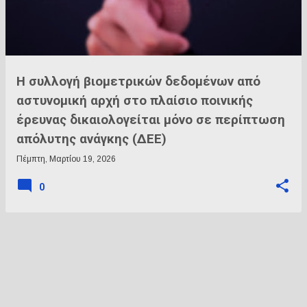
ρ
τ
ή
σ
ε
Η συλλογή βιομετρικών δεδομένων από
ι
αστυνομική αρχή στο πλαίσιο ποινικής
ς
έρευνας δικαιολογείται μόνο σε περίπτωση
απόλυτης ανάγκης (ΔΕΕ)
Πέμπτη, Μαρτίου 19, 2026
0