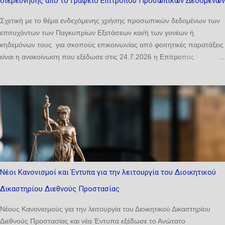
διερεύνησης από το Γραφείο Επιτρόπου Προσωπικών Δεδομένων
Σχετική με το θέμα ενδεχόμενης χρήσης προσωπικών δεδομένων των
επιτυχόντων των Παγκυπρίων Εξετάσεων και/ή των γονέων ή
κηδεμόνων τους για σκοπούς επικοινωνίας από φοιτητικές παρατάξεις
είναι η ανακοίνωση που εξέδωσε στις 24.7.2026 η Επίτροπος
Προστασίας Προσωπικών Δεδομένων. Σύμφωνα με την ανακοίνωση,
«η Αρχή ενημερώνει ότι το ζήτημα της ενδεχόμενης χρήσης
προσωπικών δεδομένων επιτυχόντων και/ή των γονέων ή κηδεμόνων
τους για σκοπούς επικοινωνίας από φοιτητικές παρατάξεις τέθηκε ήδη
ενώπιόν της από γονείς και οργανωμένα σύνολα και έχει τεθεί υπό
διερεύνηση στο πλαίσιο των αρμοδιοτήτων της. Προς διασφάλιση της
ορθής, πλήρους και αποτελεσματικής διερεύνησης του εν λόγω
ζητήματος από την Αρχή, ιδίως λαμβανομένου υπόψη ότι πρόκειται για
σύνθετο και πολυδιάστατο ζήτημα, το οποίο ενδέχεται να περιλαμβάνει
Νέοι Κανονισμοί και Έντυπα για την λειτουργία του Διοικητικού
πληροφορίες που κατέχονται πρωτογενώς από περισσότερους του
Δικαστηρίου Διεθνούς Προστασίας
ενός υπεύθυνους επεξεργασίας, η Αρχή επιθυμεί να ενημερώσει κάθε
ενδιαφερόμενο πρόσωπο τα ακόλουθα: Κάθε συλλογή, χρήσ...
Νέους Κανονισμούς για την λειτουργία του Διοικητικού Δικαστηρίου
Διεθνούς Προστασίας και νέα Έντυπα εξέδωσε το Ανώτατο