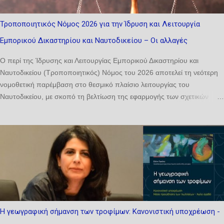
Τροποποιητικός Νόμος 2026 για την Ίδρυση και Λειτουργία
Εμπορικού Δικαστηρίου και Ναυτοδικείου – Οι αλλαγές
Ο περί της Ίδρυσης και Λειτουργίας Εμπορικού Δικαστηρίου και
Ναυτοδικείου (Τροποποιητικός) Νόμος του 2026 αποτελεί τη νεότερη
νομοθετική παρέμβαση στο θεσμικό πλαίσιο λειτουργίας του
Ναυτοδικείου, με σκοπό τη βελτίωση της εφαρμογής των σχετικών
διατάξεων και την αντιμετώπιση πρακτικών ζητημάτων που προέκυψαν
κατά την εφαρμογή του βασικού νόμου. Οι τροποποιήσεις που
εισάγονται αφορούν κυρίως δύο ζητήματα: αφενός τη διευκρίνιση της
σύνθεσης του Δικαστηρίου και αφετέρου την ενίσχυση της ευελιξίας ως
προς τον ορισμό δικαστών για την εκδίκαση υποθέσεων σε περίπτωση
κωλύματος ή άλλων ειδικών περιστάσεων. 1. Τροποποίηση του
άρθρου 18 του βασικού νόμου Με την τροποποίηση του άρθρου 18,
παράγραφος (α) του εδαφίου (2), προστίθεται η λέξη «έως» αμέσως
μετά τη φράση «συγκροτείται από». Η νέα διατύπωση του άρθρου
Η γεωγραφική σήμανση των τροφίμων: Κανονιστική υποχρέωση -
18(2)(α) έχει ως εξής: 18 - Ίδρυση, δικαιοδοσία και σύνθεση του