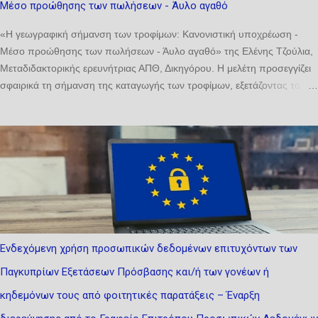
Μέσο προώθησης των πωλήσεων - Άυλο αγαθό
Ναυτοδικείου (1) Καθιδρύεται Ναυτοδικείο, του οποίου αποκλειστική
δικαιοδοσία είναι να ακούει και να αποφασίζει ...
«Η γεωγραφική σήμανση των τροφίμων: Κανονιστική υποχρέωση -
Μέσο προώθησης των πωλήσεων - Άυλο αγαθό» της Ελένης Τζούλια,
Μεταδιδακτορικής ερευνήτριας ΑΠΘ, Δικηγόρου. Η μελέτη ​προσεγγίζει
σφαιρικά τη σήμανση ​της καταγωγής των τροφίμων, εξετάζοντας το
συναφές νομικό πλαίσιο μέσα από το πρίσμα του δικαίου τροφίμων
(Κανονισμός 1169/2011 και περιφερειακά νομοθετήματα), του δικαίου
προστασίας του καταναλωτή (Οδηγίες 2005/29 και 2006/114) και του
δικαίου διανοητικής ιδιοκτησίας (ΠΟΠ/ΠΓΕ, σήματα). Αναλύει τη
σήμανση της καταγωγής τόσο ως υποχρέωση όσο και ως δικαίωμα,
επιδιώκοντας να αναδείξει την αλληλεπίδραση των σχετικών
ρυθμίσεων, να εντοπίσει τυχόν αντινομίες και να προτείνει τη δέουσα
διευθέτηση. Ιδιαίτερη έμφαση δίνεται σε δύο κρίσιμες εξελίξεις: αφενός,
στον νέο Κανονισμό (ΕΕ) 2024/1143, ο οποίος αναδιαμορφώνει το
Ενδεχόμενη χρήση προσωπικών δεδομένων επιτυχόντων των
πλαίσιο για τις ΠΟΠ/ΠΓΕ· αφετέρου, στη σχετικοποίηση της έννοιας
Παγκυπρίων Εξετάσεων Πρόσβασης και/ή των γονέων ή
της καταγωγής λόγω της κλιματικής αλλαγής και των
γεωπολιτικών κρίσεων. ...
κηδεμόνων τους από φοιτητικές παρατάξεις – Έναρξη