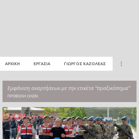
ΑΡΧΙΚΗ
ΕΡΓΑΣΙΑ
ΓΙΩΡΓΟΣ ΚΑΖΟΛΕΑΣ
Εμφάνιση αναρτήσεων με την ετικέτα
πραξικόπημα
ΠΡΟΒΟΛΉ ΌΛΩΝ
Α
ν
α