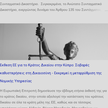
Συνταγματικό Δικαστήριο. Συγκεκριμένα, το Ανώτατο Συνταγματικό
Δικαστήριο, ενεργώντας δυνάμει του Άρθρου 135 του Συντάγματος,
του άρθρου 9(2)(ε) των περί Απονομής της Δικαιοσύνης (Ποικίλαι
Διατάξεις) Νόμων του 1964 έως (Αρ. 2) του 2025 και του άρθρου 12
των περί της Ίδρυσης και Λειτουργίας Διοικητικού Δικαστηρίου Διεθνούς
Προστασίας Νόμων του 2018 έως 2026 εξέδωσε τους περί της
Λειτουργίας του Διοικητικού Δικαστηρίου Διεθνούς Προστασίας
Διαδικαστικοί Κανονισμούς του 2026. Σύμφωνα με τον Κανονισμό 3, με
την επιφύλαξη ειδικότερων ρυθμίσεων στους παρόντες Κανονισμούς, ο
Διαδικαστικός Κανονισμός του Ανωτάτου Συνταγματικού Δικαστηρίου
του 1962, οι περί Πολιτικής Δικονομίας Διαδικαστικοί Κανονισμοί του
Εκθεση ΕΕ για το Κράτος Δικαίου στην Κύπρο: Σοβαρές
2023 και οι περί της Λειτουργίας του Διοικητικού Δικαστηρίου
καθυστερήσεις στη Δικαιοσύνη - Εκκρεμεί η μεταρρύθμιση της
Διαδικαστικοί Κανονισμοί του 2015, τυγχάνουν εφαρμογής τηρουμένων
των αναλογιών σε όλες τις προσφυγές, σ...
Νομικής Υπηρεσίας
Η Ευρωπαϊκή Επιτροπή δημοσίευσε την έβδομη ετήσια έκθεσή της για
το κράτος δικαίου, στην οποία αξιολογεί την κατάσταση του κράτους
δικαίου σε όλα τα κράτη μέλη της ΕΕ, καθώς και σε τέσσερις
υποψήφιες χώρες: Αλβανία, Βόρεια Μακεδονία, Μαυροβούνιο και