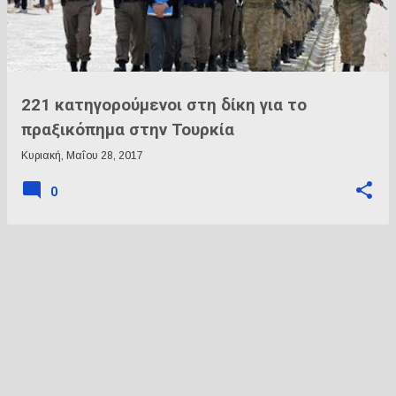
ρ
τ
ή
σ
ε
221 κατηγορούμενοι στη δίκη για το
ι
πραξικόπημα στην Τουρκία
ς
Κυριακή, Μαΐου 28, 2017
0