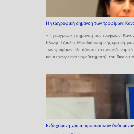
Η γεωγραφική σήμανση των τροφίμων: Καν
«Η γεωγραφική σήμανση των τροφίμων: Κανο
Ελένης Τζούλια, Μεταδιδακτορικής ερευνήτριας
των τροφίμων, εξετάζοντας το συναφές νομικό
και περιφερειακά νομοθετήματα), του δικαίου 
διανοητικής ιδιοκτησίας (ΠΟΠ/ΠΓΕ, σήματα).
επιδιώκοντας να αναδείξει την αλληλεπίδραση τ
δέουσα διευθέτηση. Ιδιαίτερη έμφαση δίνεται σ
οποίος αναδιαμορφώνει το πλαίσιο για τις ΠΟ
κλιματικής αλλαγής και των γεωπολιτικών κρίσε
Ενδεχόμενη χρήση προσωπικών δεδομένων