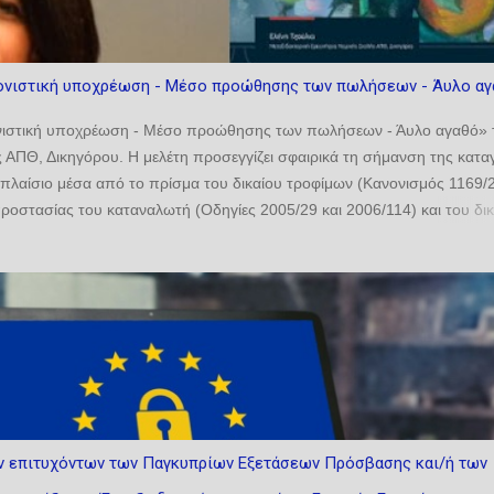
ονιστική υποχρέωση - Μέσο προώθησης των πωλήσεων - Άυλο αγ
νιστική υποχρέωση - Μέσο προώθησης των πωλήσεων - Άυλο αγαθό» 
 ΑΠΘ, Δικηγόρου. Η μελέτη ​προσεγγίζει σφαιρικά τη σήμανση ​της κατ
 πλαίσιο μέσα από το πρίσμα του δικαίου τροφίμων (Κανονισμός 1169/
προστασίας του καταναλωτή (Οδηγίες 2005/29 και 2006/114) και του δι
 Αναλύει τη σήμανση της καταγωγής τόσο ως υποχρέωση όσο και ως δικ
ων σχετικών ρυθμίσεων, να εντοπίσει τυχόν αντινομίες και να προτείνει
ε δύο κρίσιμες εξελίξεις: αφενός, στον νέο Κανονισμό (ΕΕ) 2024/1143, ο
Π/ΠΓΕ· αφετέρου, στη σχετικοποίηση της έννοιας της καταγωγής λόγω 
ων. ...
 επιτυχόντων των Παγκυπρίων Εξετάσεων Πρόσβασης και/ή των