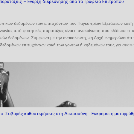
παρατάξεις – Έναρξη διερεύνησης από το Γραφείο Επιτρόπου
σωπικών δεδομένων των επιτυχόντων των Παγκυπρίων Εξετάσεων και/ή
ωνίας από φοιτητικές παρατάξεις είναι η ανακοίνωση που εξέδωσε στι
ών Δεδομένων. Σύμφωνα με την ανακοίνωση, «η Αρχή ενημερώνει ότι 
δεδομένων επιτυχόντων και/ή των γονέων ή κηδεμόνων τους για σκοπ
ε ήδη ενώπιόν της από γονείς και οργανωμένα σύνολα και έχει τεθεί υπ
. Προς διασφάλιση της ορθής, πλήρους και αποτελεσματικής διερεύνη
νομένου υπόψη ότι πρόκειται για σύνθετο και πολυδιάστατο ζήτημα, το
κατέχονται πρωτογενώς από περισσότερους του ενός υπεύθυνους
 κάθε ενδιαφερόμενο πρόσωπο τα ακόλουθα: Κάθε συλλογή, χρήσ...
ρο: Σοβαρές καθυστερήσεις στη Δικαιοσύνη - Εκκρεμεί η μεταρρύθ