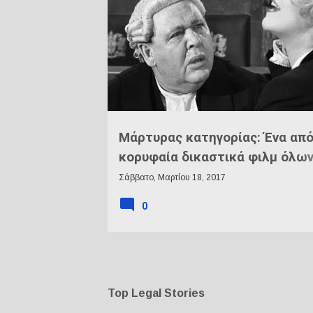
Α
ΔΙΚΑΣΤΉΡΙΟ
ΔΙΚΑΣΤΙΚΉ ΤΑΙΝΊΑ
ν
α
ρ
τ
ή
σ
ε
Μάρτυρας κατηγορίας: Ένα από
ι
κορυφαία δικαστικά φιλμ όλω
ς
εποχών
Σάββατο, Μαρτίου 18, 2017
0
Top Legal Stories