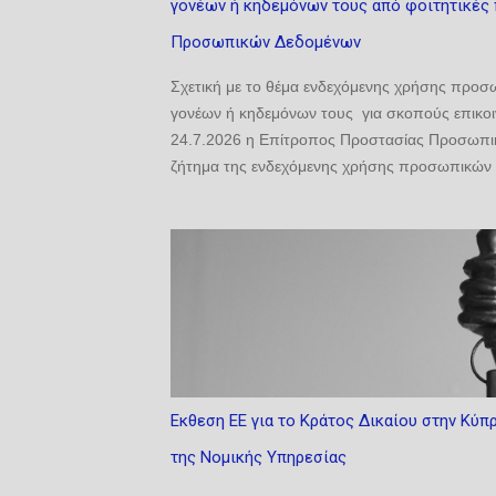
γονέων ή κηδεμόνων τους από φοιτητικές 
Προσωπικών Δεδομένων
Σχετική με το θέμα ενδεχόμενης χρήσης προ
γονέων ή κηδεμόνων τους για σκοπούς επικοιν
24.7.2026 η Επίτροπος Προστασίας Προσωπικ
ζήτημα της ενδεχόμενης χρήσης προσωπικών 
επικοινωνίας από φοιτητικές παρατάξεις τέθηκ
διερεύνηση στο πλαίσιο των αρμοδιοτήτων της
εν λόγω ζητήματος από την Αρχή, ιδίως λαμβα
ενδέχεται να περιλαμβάνει πληροφορίες που 
επεξεργασίας, η Αρχή επιθυμεί να ενημερώσει
Εκθεση ΕΕ για το Κράτος Δικαίου στην Κύπ
της Νομικής Υπηρεσίας