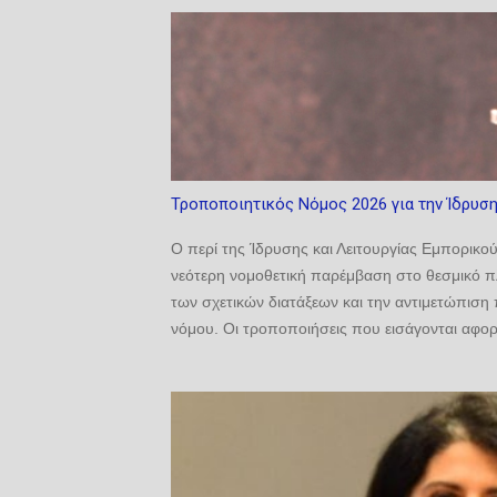
Τροποποιητικός Νόμος 2026 για την Ίδρυση
Ο περί της Ίδρυσης και Λειτουργίας Εμπορικο
νεότερη νομοθετική παρέμβαση στο θεσμικό πλ
των σχετικών διατάξεων και την αντιμετώπισ
νόμου. Οι τροποποιήσεις που εισάγονται αφορ
Δικαστηρίου και αφετέρου την ενίσχυση της ε
περίπτωση κωλύματος ή άλλων ειδικών περισ
τροποποίηση του άρθρου 18, παράγραφος (α) 
«συγκροτείται από». Η νέα διατύπωση του άρθρ
Ναυτοδικείου (1) Καθιδρύεται Ναυτοδικείο, του 