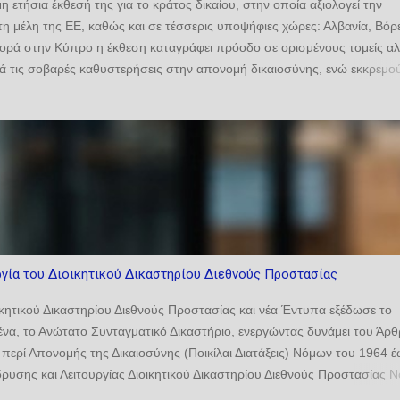
ετήσια έκθεσή της για το κράτος δικαίου, στην οποία αξιολογεί την
τη μέλη της ΕΕ, καθώς και σε τέσσερις υποψήφιες χώρες: Αλβανία, Βόρ
ορά στην Κύπρο η έκθεση καταγράφει πρόοδο σε ορισμένους τομείς αλ
ικά τις σοβαρές καθυστερήσεις στην απονομή δικαιοσύνης, ενώ εκκρεμο
ακός μετασχηματισμός και η σύσταση Ανεξάρτητης Υπηρεσίας Δικαστηρ
ρο και οι συστάσεις: "Περίληψη Στην Κύπρο, η εν εξελίξει μεταρρύθμισ
ταση του Γραφείου Γενικού Δημόσιου Κατήγορου και τη θέσπιση
μη άσκησης δίωξης ή διακοπής της διαδικασίας, εξακολουθεί να εκκρε
ργήθηκε διακριτός κλάδος διοικητικής δικαιοσύνης. ...
υργία του Διοικητικού Δικαστηρίου Διεθνούς Προστασίας
ικητικού Δικαστηρίου Διεθνούς Προστασίας και νέα Έντυπα εξέδωσε το
να, το Ανώτατο Συνταγματικό Δικαστήριο, ενεργώντας δυνάμει του Άρ
περί Απονομής της Δικαιοσύνης (Ποικίλαι Διατάξεις) Νόμων του 1964 έ
δρυσης και Λειτουργίας Διοικητικού Δικαστηρίου Διεθνούς Προστασίας 
ουργίας του Διοικητικού Δικαστηρίου Διεθνούς Προστασίας Διαδικαστικο