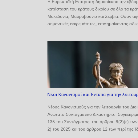
Η Ευρωπαϊκή Επιτροπή δημοσίευσε την έβδομη 
κατάσταση του κράτους δικαίου σε όλα τα κρά
Μακεδονία, Μαυροβούνιο και Σερβία. Οσον αφ
σημαντικές εκκρεμότητες, επισημαίνοντας ειδ
μεταρρύθμιση της Νομικής Υπηρεσίας, ο ψηφι
Ακολουθεί η περίληψη της έκθεσης για την Κύπ
Νομικής Υπηρεσίας, η οποία σχεδιάζει τη σύσ
αποτελεσματικού ελέγχου των αποφάσεων περί 
ενώπιον της Βουλής των Αντιπροσώπων. Δημιου
Νέοι Κανονισμοί και Έντυπα για την λειτο
Νέους Κανονισμούς για την λειτουργία του Διο
Ανώτατο Συνταγματικό Δικαστήριο. Συγκεκριμέ
135 του Συντάγματος, του άρθρου 9(2)(ε) των 
2) του 2025 και του άρθρου 12 των περί της Ί
του 2018 έως 2026 εξέδωσε τους περί της Λειτ