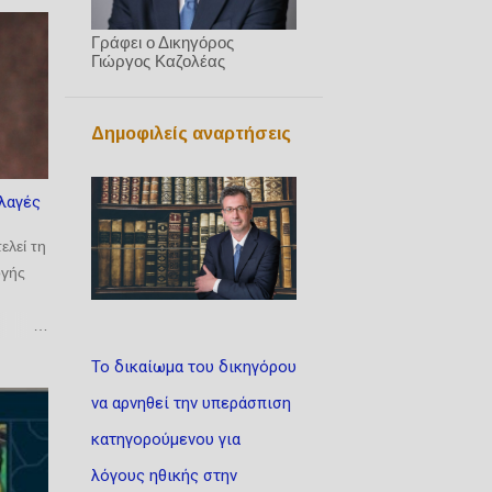
Γράφει ο Δικηγόρος
Γιώργος Καζολέας
Δημοφιλείς αναρτήσεις
λλαγές
ελεί τη
ογής
Το δικαίωμα του δικηγόρου
να αρνηθεί την υπεράσπιση
κατηγορούμενου για
λόγους ηθικής στην