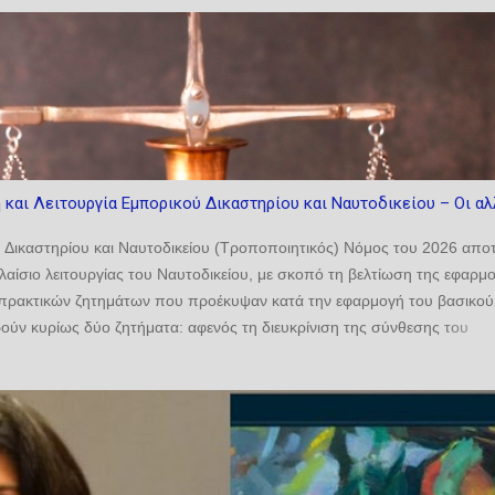
 και Λειτουργία Εμπορικού Δικαστηρίου και Ναυτοδικείου – Οι α
ύ Δικαστηρίου και Ναυτοδικείου (Τροποποιητικός) Νόμος του 2026 αποτ
αίσιο λειτουργίας του Ναυτοδικείου, με σκοπό τη βελτίωση της εφαρμ
η πρακτικών ζητημάτων που προέκυψαν κατά την εφαρμογή του βασικού
ούν κυρίως δύο ζητήματα: αφενός τη διευκρίνιση της σύνθεσης του
υελιξίας ως προς τον ορισμό δικαστών για την εκδίκαση υποθέσεων σε
τάσεων. 1. Τροποποίηση του άρθρου 18 του βασικού νόμου Με την
του εδαφίου (2), προστίθεται η λέξη «έως» αμέσως μετά τη φράση
ου 18(2)(α) έχει ως εξής: 18 - Ίδρυση, δικαιοδοσία και σύνθεση του
οποίου αποκλειστική δικαιοδοσία είναι να ακούει και να αποφασίζει ...